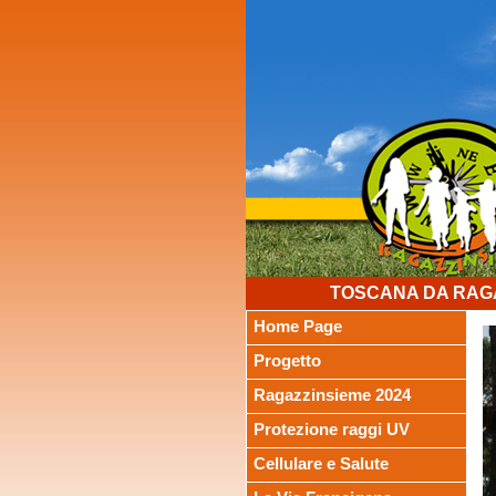
TOSCANA DA RAGA
Home Page
Progetto
Ragazzinsieme 2024
Protezione raggi UV
Cellulare e Salute