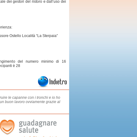
le dei gestori del ristoro e dall’uso dei
erienza:
ssore Ostello Località “La Sterpaia”
giungimento del numero minimo di 16
ecipanti è 28
uire le capanne con i tronchi e io ho
o un buon lavoro ovviamente grazie al