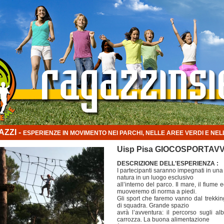
ZZI -
ESPERIENZE IN MOVIMENTO NEI PARCHI, NELLE AREE VERDI E N
Uisp Pisa GIOCOSPORTA
DESCRIZIONE DELL'ESPERIENZA :
I partecipanti saranno impegnati in una
natura in un luogo esclusivo
all’interno del parco. Il mare, il fiume 
muoveremo di norma a piedi.
Gli sport che faremo vanno dal trekkin
di squadra. Grande spazio
avrà l’avventura: il percorso sugli al
carrozza. La buona alimentazione