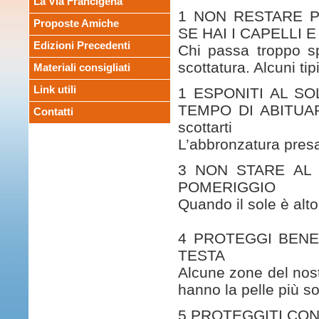
La Via Francigena
1 NON RESTARE 
Proposte Amiche
SE HAI I CAPELLI E
Edizioni Precedenti
Chi passa troppo sp
scottatura. Alcuni tip
Materiali consigliati
Link utili
1 ESPONITI AL SO
TEMPO DI ABITUAR
Contatti
scottarti
L’abbronzatura presa 
3 NON STARE AL 
POMERIGGIO
Quando il sole è alto 
4 PROTEGGI BENE
TESTA
Alcune zone del nost
hanno la pelle più so
5 PROTEGGITI CON