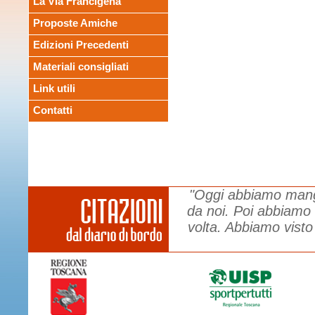
La Via Francigena
Proposte Amiche
Edizioni Precedenti
Materiali consigliati
Link utili
Contatti
"Oggi abbiamo mangi
da noi. Poi abbiamo 
volta. Abbiamo visto